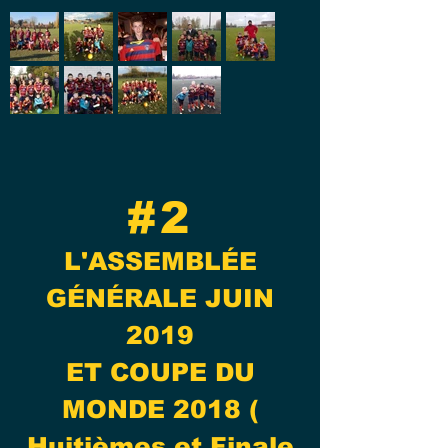
#2
L'ASSEMBLÉE
GÉNÉRALE JUIN
2019
ET COUPE DU
MONDE 2018 (
Huitièmes et Finale